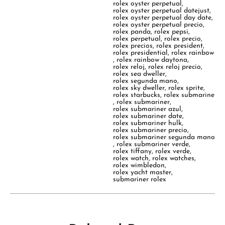
rolex oyster perpetual
,
rolex oyster perpetual datejust
,
rolex oyster perpetual day date
,
rolex oyster perpetual precio
,
rolex panda
,
rolex pepsi
,
rolex perpetual
,
rolex precio
,
rolex precios
,
rolex president
,
rolex presidential
,
rolex rainbow
,
rolex rainbow daytona
,
rolex reloj
,
rolex reloj precio
,
rolex sea dweller
,
rolex segunda mano
,
rolex sky dweller
,
rolex sprite
,
rolex starbucks
,
rolex submarine
,
rolex submariner
,
rolex submariner azul
,
rolex submariner date
,
rolex submariner hulk
,
rolex submariner precio
,
rolex submariner segunda mano
,
rolex submariner verde
,
rolex tiffany
,
rolex verde
,
rolex watch
,
rolex watches
,
rolex wimbledon
,
rolex yacht master
,
submariner rolex