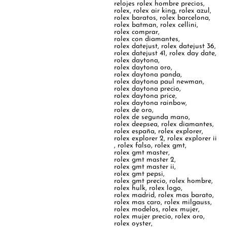
relojes rolex hombre precios
,
rolex
,
rolex air king
,
rolex azul
,
rolex baratos
,
rolex barcelona
,
rolex batman
,
rolex cellini
,
rolex comprar
,
rolex con diamantes
,
rolex datejust
,
rolex datejust 36
,
rolex datejust 41
,
rolex day date
,
rolex daytona
,
rolex daytona oro
,
rolex daytona panda
,
rolex daytona paul newman
,
rolex daytona precio
,
rolex daytona price
,
rolex daytona rainbow
,
rolex de oro
,
rolex de segunda mano
,
rolex deepsea
,
rolex diamantes
,
rolex españa
,
rolex explorer
,
rolex explorer 2
,
rolex explorer ii
,
rolex falso
,
rolex gmt
,
rolex gmt master
,
rolex gmt master 2
,
rolex gmt master ii
,
rolex gmt pepsi
,
rolex gmt precio
,
rolex hombre
,
rolex hulk
,
rolex logo
,
rolex madrid
,
rolex mas barato
,
rolex mas caro
,
rolex milgauss
,
rolex modelos
,
rolex mujer
,
rolex mujer precio
,
rolex oro
,
rolex oyster
,