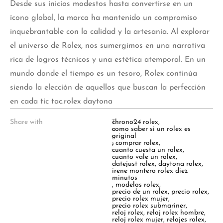
Desde sus inicios modestos hasta convertirse en un
ícono global, la marca ha mantenido un compromiso
inquebrantable con la calidad y la artesanía. Al explorar
el universo de Rolex, nos sumergimos en una narrativa
rica de logros técnicos y una estética atemporal. En un
mundo donde el tiempo es un tesoro, Rolex continúa
siendo la elección de aquellos que buscan la perfección
en cada tic tac.rolex daytona
Share with
T
chrono24 rolex
,
a
como saber si un rolex es
g
original
s
,
comprar rolex
,
:
cuanto cuesta un rolex
,
cuanto vale un rolex
,
datejust rolex
,
daytona rolex
,
irene montero rolex diez
minutos
,
modelos rolex
,
precio de un rolex
,
precio rolex
,
precio rolex mujer
,
precio rolex submariner
,
reloj rolex
,
reloj rolex hombre
,
reloj rolex mujer
,
relojes rolex
,