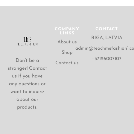
COMPANY
CONTACT
LINKS
RIGA, LATVIA
About us
admin@teachmefashion1.c
Shop
+37126007107
Don’t be a
Contact us
stranger! Contact
us if you have
any questions or
want to inquire
about our
products.