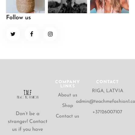
Follow us
COMPANY
CONTACT
LINKS
RIGA, LATVIA
About us
admin@teachmefashion1.c
Shop
+37126007107
Don’t be a
Contact us
stranger! Contact
us if you have