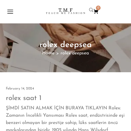
0
rolex deepsea
Home
rolex deepsea
>
February 14, 2024
rolex saat 1
ŞİMDİ SATIN ALMAK İÇİN BURAYA TIKLAYIN Rolex:
Zamanın İncelikli Yansıması Rolex saat, endüstrisinde eşi
benzeri olmayan bir prestije sahip, lüks saatlerin öncü
markalarından biridir. 1905 yılında Hans Wilsdorf