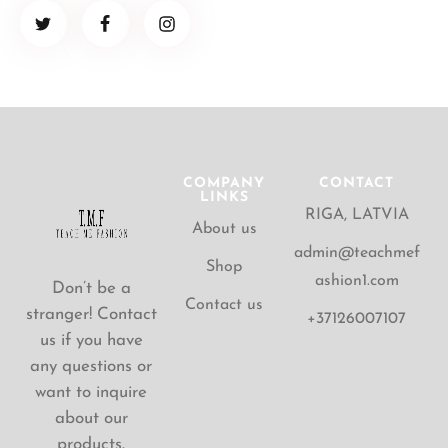
COMPANY
CONTACT
LINKS
RIGA, LATVIA
About us
admin@teachmef
Shop
ashion1.com
Don’t be a
Contact us
stranger! Contact
+37126007107
us if you have
any questions or
want to inquire
about our
products.