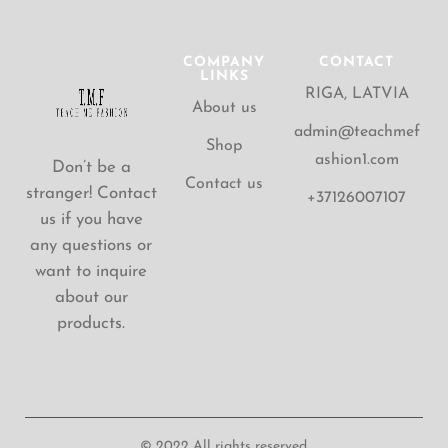
COMPANY
CONTACT
LINKS
RIGA, LATVIA
About us
admin@teachmef
Shop
ashion1.com
Don’t be a
Contact us
stranger! Contact
+37126007107
us if you have
any questions or
want to inquire
about our
products.
© 2022 All rights reserved.