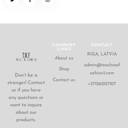
COMPANY
CONTACT
LINKS
RIGA, LATVIA
About us
admin@teachmef
Shop
ashion1.com
Don’t be a
Contact us
stranger! Contact
+37126007107
us if you have
any questions or
want to inquire
about our
products.