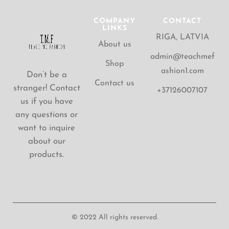
COMPANY
CONTACT
LINKS
RIGA, LATVIA
About us
admin@teachmef
Shop
ashion1.com
Don’t be a
Contact us
stranger! Contact
+37126007107
us if you have
any questions or
want to inquire
about our
products.
© 2022 All rights reserved.