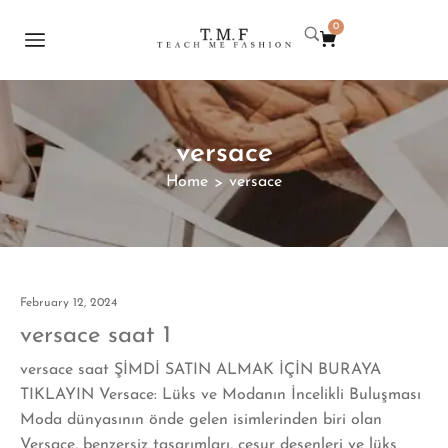
0
versace
Home
versace
>
February 12, 2024
versace saat 1
versace saat ŞİMDİ SATIN ALMAK İÇİN BURAYA
TIKLAYIN Versace: Lüks ve Modanın İncelikli Buluşması
Moda dünyasının önde gelen isimlerinden biri olan
Versace, benzersiz tasarımları, cesur desenleri ve lüks