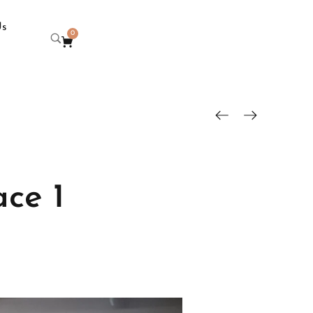
Us
0
ace 1