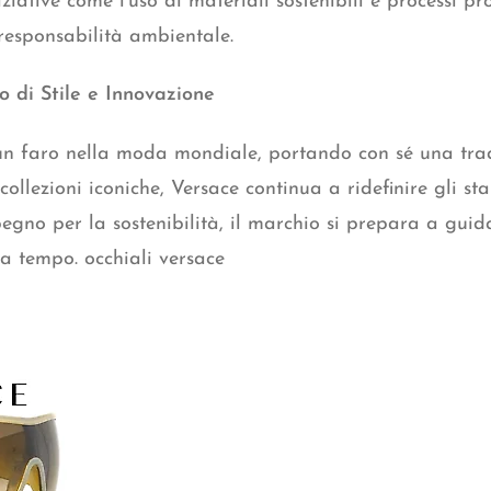
iziative
come l’uso di materiali sostenibili e processi pr
 responsabilità ambientale.
o di Stile e Innovazione
un faro nella moda mondiale, portando con sé una tradi
llezioni iconiche, Versace continua a ridefinire gli st
egno per la sostenibilità, il marchio si prepara a guid
za tempo. occhiali versace