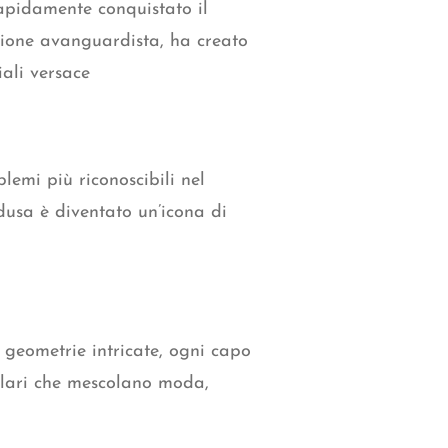
apidamente conquistato il
sione avanguardista, ha creato
iali versace
lemi più riconoscibili nel
dusa è diventato un’icona di
 geometrie intricate, ogni capo
colari che mescolano moda,