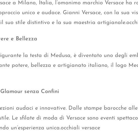
sace a Milano, Italia, l’omonimo marchio Versace ha r
proccio unico e audace. Gianni Versace, con la sua vi
l suo stile distintivo e la sua maestria artigianale.occh
ere e Bellezza
affigurante la testa di Medusa, è diventato uno degli emb
e potere, bellezza e artigianato italiano, il logo Me
e Glamour senza Confini
lezioni audaci e innovative. Dalle stampe barocche alle
stile. Le sfilate di moda di Versace sono eventi spetta
ndo un’esperienza unica.occhiali versace