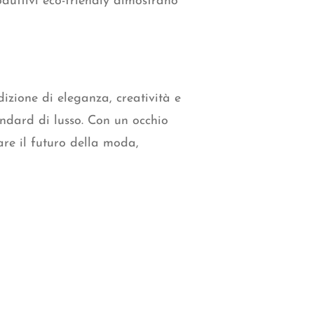
oduttivi eco-friendly dimostrano
zione di eleganza, creatività e
andard di lusso. Con un occhio
are il futuro della moda,