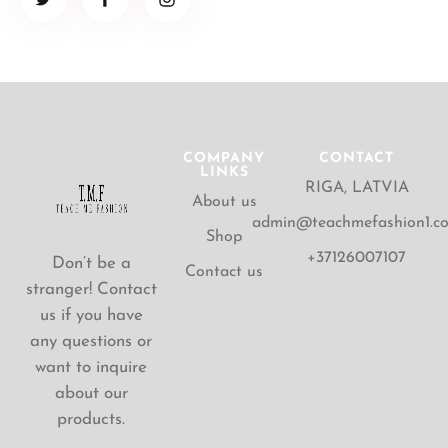
COMPANY
CONTACT
LINKS
RIGA, LATVIA
About us
admin@teachmefashion1.c
Shop
+37126007107
Don’t be a
Contact us
stranger! Contact
us if you have
any questions or
want to inquire
about our
products.