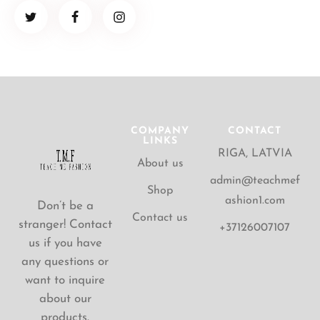
COMPANY
CONTACT
LINKS
RIGA, LATVIA
About us
admin@teachmef
Shop
ashion1.com
Don’t be a
Contact us
stranger! Contact
+37126007107
us if you have
any questions or
want to inquire
about our
products.