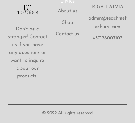
LINKS
RIGA, LATVIA
About us
admin@teachmef
Shop
ashion1.com
Don’t be a
Contact us
stranger! Contact
+37126007107
us if you have
any questions or
want to inquire
about our
products.
© 2022 All rights reserved.