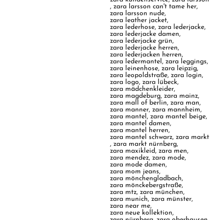
,
zara larsson can't tame her
,
zara larsson nude
,
zara leather jacket
,
zara lederhose
,
zara lederjacke
,
zara lederjacke damen
,
zara lederjacke grün
,
zara lederjacke herren
,
zara lederjacken herren
,
zara ledermantel
,
zara leggings
,
zara leinenhose
,
zara leipzig
,
zara leopoldstraße
,
zara login
,
zara logo
,
zara lübeck
,
zara mädchenkleider
,
zara magdeburg
,
zara mainz
,
zara mall of berlin
,
zara man
,
zara manner
,
zara mannheim
,
zara mantel
,
zara mantel beige
,
zara mantel damen
,
zara mantel herren
,
zara mantel schwarz
,
zara markt
,
zara markt nürnberg
,
zara maxikleid
,
zara men
,
zara mendez
,
zara mode
,
zara mode damen
,
zara mom jeans
,
zara mönchengladbach
,
zara mönckebergstraße
,
zara mtz
,
zara münchen
,
zara munich
,
zara münster
,
zara near me
,
zara neue kollektion
,
zara nürnberg
,
zara oberhausen
,