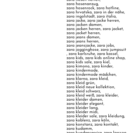
zara hosenanzug
,
zara hosenrock
,
zara hotline
,
zara hrvatska
,
zara in der nähe
,
zara ingolstadt
,
zara italia
,
zara jacke
,
zara jacke herren
,
zara jacken damen
,
zara jacken herren
,
zara jacket
,
zara jacket herren
,
zara jeans damen
,
zara jeans herren
,
zara jeansjacke
,
zara jobs
,
zara jogginghose
,
zara jumpsuit
,
zara karlsruhe
,
zara kassel
,
zara kids
,
zara kids online shop
,
zara kids sale
,
zara kiel
,
zara kimono
,
zara kinder
,
zara kindermode
,
zara kindermode mädchen
,
zara klarna
,
zara kleid
,
zara kleid grün
,
zara kleid neue kollektion
,
zara kleid schwarz
,
zara kleid weiß
,
zara kleider
,
zara kleider damen
,
zara kleider elegant
,
zara kleider lang
,
zara kleider midi
,
zara kleider sale
,
zara kleidung
,
zara koblenz
,
zara köln
,
zara konstanz
,
zara kontakt
,
zara kudamm
,
zara kundenservice
,
zara larsson