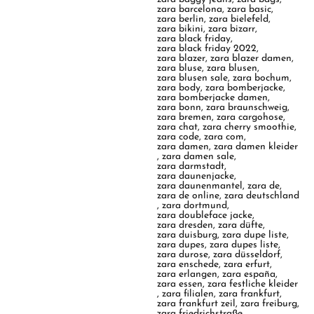
zara barcelona
,
zara basic
,
zara berlin
,
zara bielefeld
,
zara bikini
,
zara bizarr
,
zara black friday
,
zara black friday 2022
,
zara blazer
,
zara blazer damen
,
zara bluse
,
zara blusen
,
zara blusen sale
,
zara bochum
,
zara body
,
zara bomberjacke
,
zara bomberjacke damen
,
zara bonn
,
zara braunschweig
,
zara bremen
,
zara cargohose
,
zara chat
,
zara cherry smoothie
,
zara code
,
zara com
,
zara damen
,
zara damen kleider
,
zara damen sale
,
zara darmstadt
,
zara daunenjacke
,
zara daunenmantel
,
zara de
,
zara de online
,
zara deutschland
,
zara dortmund
,
zara doubleface jacke
,
zara dresden
,
zara düfte
,
zara duisburg
,
zara dupe liste
,
zara dupes
,
zara dupes liste
,
zara durose
,
zara düsseldorf
,
zara enschede
,
zara erfurt
,
zara erlangen
,
zara españa
,
zara essen
,
zara festliche kleider
,
zara filialen
,
zara frankfurt
,
zara frankfurt zeil
,
zara freiburg
,
zara friedrichstraße
,