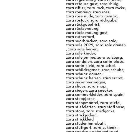
zara retoure gast
,
zara rhuigi
,
zara riffler
,
zara rock
,
zara röcke
,
zara romania
,
zara rose
,
zara rose nude
,
zara rose xo
,
zara rostock
,
zara rückgabe
,
zara rückgabefrist
,
zara rücksendung
,
zara rücksendung gast
,
zara rutherford
,
zara saarbrücken
,
zara sale
,
zara sale 2022
,
zara sale damen
,
zara sale herren
,
zara sale kinder
,
zara sale online
,
zara salzburg
,
zara sandalen
,
zara satin bluse
,
zara satin kleid
,
zara schal
,
zara schildergasse
,
zara schuhe
,
zara schuhe damen
,
zara schuhe herren
,
zara secret
,
zara secret vermögen
,
zara shoes
,
zara shop
,
zara siegen
,
zara sneaker
,
zara sommerkleider
,
zara spain
,
zara steppjacke
,
zara steppmantel
,
zara stiefel
,
zara stiefeletten
,
zara stoffhose
,
zara store
,
zara strickjacke
,
zara strickjacken
,
zara strickkleid
,
zara studentenrabatt
,
zara stuttgart
,
zara sukienki
,
zara sunrise on the red sand