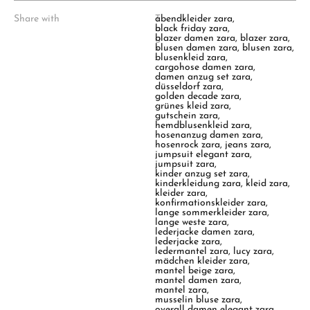
Share with
T
abendkleider zara
,
a
black friday zara
,
g
blazer damen zara
,
blazer zara
,
s
blusen damen zara
,
blusen zara
,
:
blusenkleid zara
,
cargohose damen zara
,
damen anzug set zara
,
düsseldorf zara
,
golden decade zara
,
grünes kleid zara
,
gutschein zara
,
hemdblusenkleid zara
,
hosenanzug damen zara
,
hosenrock zara
,
jeans zara
,
jumpsuit elegant zara
,
jumpsuit zara
,
kinder anzug set zara
,
kinderkleidung zara
,
kleid zara
,
kleider zara
,
konfirmationskleider zara
,
lange sommerkleider zara
,
lange weste zara
,
lederjacke damen zara
,
lederjacke zara
,
ledermantel zara
,
lucy zara
,
mädchen kleider zara
,
mantel beige zara
,
mantel damen zara
,
mantel zara
,
musselin bluse zara
,
overall damen elegant zara
,