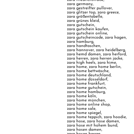
zara germany
,
zara gestreifter pullover
,
zara glitzer top
,
zara greece
,
zara größentabelle
,
zara grünes kleid
,
zara gutschein
,
zara gutschein kaufen
,
zara gutschein online
,
zara gutscheincode
,
zara hagen
,
zara hamburg
,
zara handtaschen
,
zara hannover
,
zara heidelberg
,
zara hemd damen
,
zara herford
,
zara herren
,
zara herren jacke
,
zara high heels
,
zara hime
,
zara home
,
zara home berlin
,
zara home bettwäsche
,
zara home deutschland
,
zara home düsseldorf
,
zara home frankfurt
,
zara home gutschein
,
zara home hamburg
,
zara home köln
,
zara home münchen
,
zara home online shop
,
zara home sale
,
zara home spiegel
,
zara home teppich
,
zara hoodie
,
zara hose
,
zara hose damen
,
zara hose mit hohem bund
,
zara hosen damen
,
zara hosen herren
,