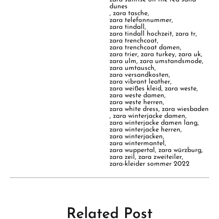
dunes
,
zara tasche
,
zara telefonnummer
,
zara tindall
,
zara tindall hochzeit
,
zara tr
,
zara trenchcoat
,
zara trenchcoat damen
,
zara trier
,
zara turkey
,
zara uk
,
zara ulm
,
zara umstandsmode
,
zara umtausch
,
zara versandkosten
,
zara vibrant leather
,
zara weißes kleid
,
zara weste
,
zara weste damen
,
zara weste herren
,
zara white dress
,
zara wiesbaden
,
zara winterjacke damen
,
zara winterjacke damen lang
,
zara winterjacke herren
,
zara winterjacken
,
zara wintermantel
,
zara wuppertal
,
zara würzburg
,
zara zeil
,
zara zweiteiler
,
zara-kleider sommer 2022
Related Post