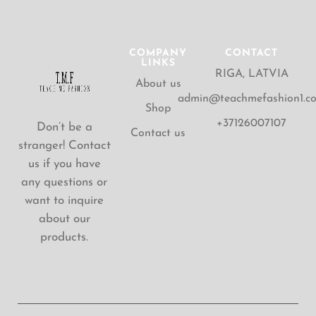
COMPANY
CONTACT
LINKS
RIGA, LATVIA
About us
admin@teachmefashion1.c
Shop
+37126007107
Don’t be a
Contact us
stranger! Contact
us if you have
any questions or
want to inquire
about our
products.