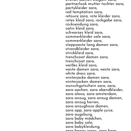
partnerlook mutter tochter zara
,
partykleider zara
,
red temptation zara
,
retoure zara
,
rote kleider zara
,
rotes kleid zara
,
rückgabe zara
,
rücksendung zara
,
satin kleid zara
,
schwarzes kleid zara
,
sommerkleider sale zara
,
sommerkleider zara
,
steppweste lang damen zara
,
strandkleider zara
,
strickkleid zara
,
trenchcoat damen zara
,
trenchcoat zara
,
weißes kleid zara
,
weste damen zara
,
weste zara
,
white dress zara
,
winterjacke damen zara
,
winterjacken damen zara
,
wunschgutschein zara
,
zara
,
zara aachen
,
zara abendkleider
,
zara alexa
,
zara amsterdam
,
zara anzug
,
zara anzug damen
,
zara anzug herren
,
zara anzughose damen
,
zara app
,
zara apple juice
,
zara augsburg
,
zara baby mädchen
,
zara baby sale
,
zara babykleidung
,
zara baggy jeans
,
zara bags
,