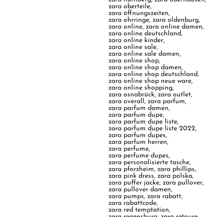
zara oberteile
,
zara öffnungszeiten
,
zara ohrringe
,
zara oldenburg
,
zara online
,
zara online damen
,
zara online deutschland
,
zara online kinder
,
zara online sale
,
zara online sale damen
,
zara online shop
,
zara online shop damen
,
zara online shop deutschland
,
zara online shop neue ware
,
zara online shopping
,
zara osnabrück
,
zara outlet
,
zara overall
,
zara parfum
,
zara parfum damen
,
zara parfum dupe
,
zara parfum dupe liste
,
zara parfum dupe liste 2022
,
zara parfum dupes
,
zara parfum herren
,
zara perfume
,
zara perfume dupes
,
zara personalisierte tasche
,
zara pforzheim
,
zara phillips
,
zara pink dress
,
zara polska
,
zara puffer jacke
,
zara pullover
,
zara pullover damen
,
zara pumps
,
zara rabatt
,
zara rabattcode
,
zara red temptation
,
zara regensburg
,
zara retoure
,