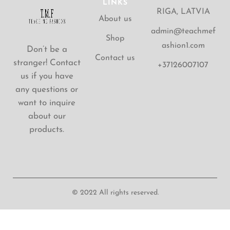
LINKS
RIGA, LATVIA
About us
admin@teachmef
Shop
ashion1.com
Don’t be a
Contact us
stranger! Contact
+37126007107
us if you have
any questions or
want to inquire
about our
products.
© 2022 All rights reserved.