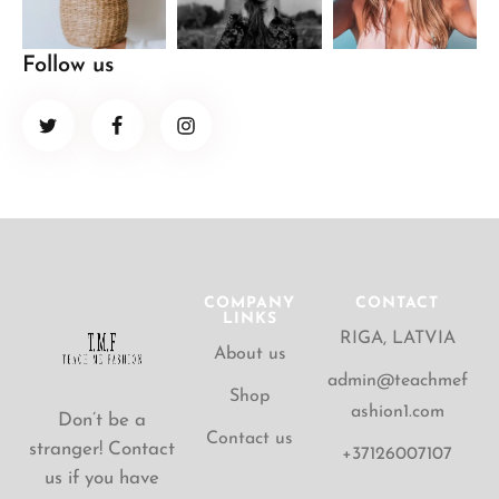
Follow us
COMPANY
CONTACT
LINKS
RIGA, LATVIA
About us
admin@teachmef
Shop
ashion1.com
Don’t be a
Contact us
stranger! Contact
+37126007107
us if you have