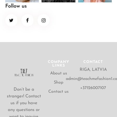
Follow us
COMPANY
CONTACT
LINKS
RIGA, LATVIA
About us
admin@teachmefashion1.c
Shop
+37126007107
Don’t be a
Contact us
stranger! Contact
us if you have
any questions or
want to inquire