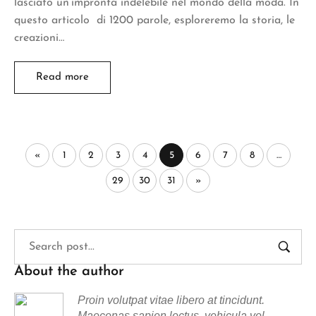
lasciato un’impronta indelebile nel mondo della moda. In
questo articolo di 1200 parole, esploreremo la storia, le
creazioni…
Read more
«
1
2
3
4
5
6
7
8
…
29
30
31
»
About the author
Proin volutpat vitae libero at tincidunt.
Maecenas sapien lectus, vehicula vel