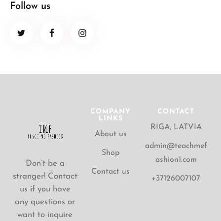
Follow us
COMPANY
CONTACT
LINKS
RIGA, LATVIA
About us
admin@teachmef
Shop
ashion1.com
Don’t be a
Contact us
stranger! Contact
+37126007107
us if you have
any questions or
want to inquire