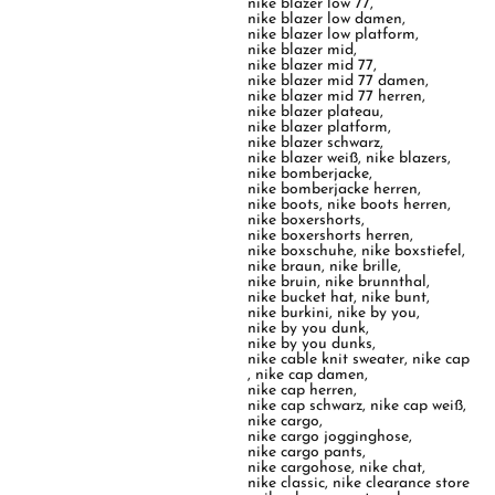
nike blazer low 77
,
nike blazer low damen
,
nike blazer low platform
,
nike blazer mid
,
nike blazer mid 77
,
nike blazer mid 77 damen
,
nike blazer mid 77 herren
,
nike blazer plateau
,
nike blazer platform
,
nike blazer schwarz
,
nike blazer weiß
,
nike blazers
,
nike bomberjacke
,
nike bomberjacke herren
,
nike boots
,
nike boots herren
,
nike boxershorts
,
nike boxershorts herren
,
nike boxschuhe
,
nike boxstiefel
,
nike braun
,
nike brille
,
nike bruin
,
nike brunnthal
,
nike bucket hat
,
nike bunt
,
nike burkini
,
nike by you
,
nike by you dunk
,
nike by you dunks
,
nike cable knit sweater
,
nike cap
,
nike cap damen
,
nike cap herren
,
nike cap schwarz
,
nike cap weiß
,
nike cargo
,
nike cargo jogginghose
,
nike cargo pants
,
nike cargohose
,
nike chat
,
nike classic
,
nike clearance store