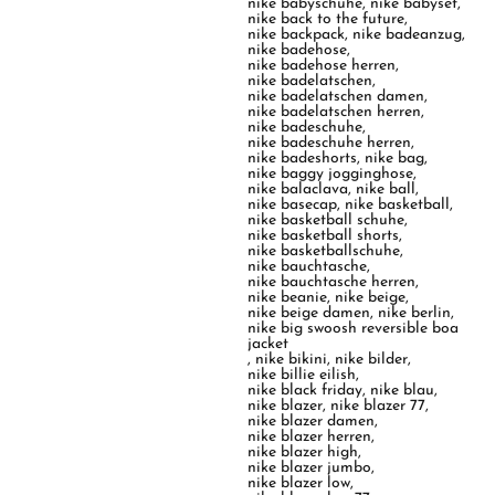
nike babyschuhe
,
nike babyset
,
nike back to the future
,
nike backpack
,
nike badeanzug
,
nike badehose
,
nike badehose herren
,
nike badelatschen
,
nike badelatschen damen
,
nike badelatschen herren
,
nike badeschuhe
,
nike badeschuhe herren
,
nike badeshorts
,
nike bag
,
nike baggy jogginghose
,
nike balaclava
,
nike ball
,
nike basecap
,
nike basketball
,
nike basketball schuhe
,
nike basketball shorts
,
nike basketballschuhe
,
nike bauchtasche
,
nike bauchtasche herren
,
nike beanie
,
nike beige
,
nike beige damen
,
nike berlin
,
nike big swoosh reversible boa
jacket
,
nike bikini
,
nike bilder
,
nike billie eilish
,
nike black friday
,
nike blau
,
nike blazer
,
nike blazer 77
,
nike blazer damen
,
nike blazer herren
,
nike blazer high
,
nike blazer jumbo
,
nike blazer low
,