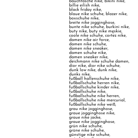
bauchtasche nike
,
bikini nike
,
billie eilish nike
,
black friday nike
,
blaue nike schuhe
,
blazer nike
,
boxschuhe nike
,
breite nike jogginghose
,
bunte nike schuhe
,
burkini nike
,
buty nike
,
buty nike męskie
,
coole nike schuhe
,
cortez nike
,
damen nike air force
,
damen nike schuhe
,
damen nike sneaker
,
damen schuhe nike
,
damen sneaker nike
,
deichmann nike schuhe damen
,
dior nike
,
dior nike schuhe
,
dunk low nike
,
dunk nike
,
dunks nike
,
fußball hallenschuhe nike
,
fußballschuhe herren nike
,
fußballschuhe kinder nike
,
fußballschuhe nike
,
fußballschuhe nike herren
,
fußballschuhe nike mercurial
,
fußballschuhe nike weiß
,
grau nike jogginghose
,
graue jogginghose nike
,
graue nike jacke
,
graue nike jogginghose
,
grün nike schuhe
,
grüne nike schuhe
,
günstige nike schuhe
,