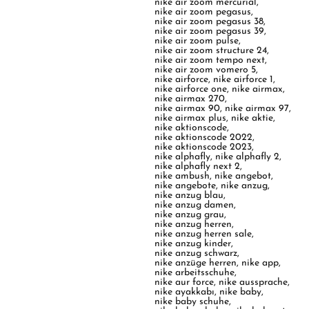
nike air zoom mercurial
,
nike air zoom pegasus
,
nike air zoom pegasus 38
,
nike air zoom pegasus 39
,
nike air zoom pulse
,
nike air zoom structure 24
,
nike air zoom tempo next
,
nike air zoom vomero 5
,
nike airforce
,
nike airforce 1
,
nike airforce one
,
nike airmax
,
nike airmax 270
,
nike airmax 90
,
nike airmax 97
,
nike airmax plus
,
nike aktie
,
nike aktionscode
,
nike aktionscode 2022
,
nike aktionscode 2023
,
nike alphafly
,
nike alphafly 2
,
nike alphafly next 2
,
nike ambush
,
nike angebot
,
nike angebote
,
nike anzug
,
nike anzug blau
,
nike anzug damen
,
nike anzug grau
,
nike anzug herren
,
nike anzug herren sale
,
nike anzug kinder
,
nike anzug schwarz
,
nike anzüge herren
,
nike app
,
nike arbeitsschuhe
,
nike aur force
,
nike aussprache
,
nike ayakkabı
,
nike baby
,
nike baby schuhe
,