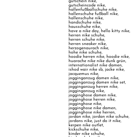
gutschein nike
,
gutscheincode nike
,
hallenfußballschuhe nike
,
hallenschuhe fußball nike
,
hallenschuhe nike
,
handschuhe nike
,
hausschuhe nike
,
have a nike day
,
hello kitty nike
,
herren nike schuhe
,
herren schuhe nike
,
herren sneaker nike
,
herzogenaurach nike
,
hohe nike schuhe
,
hoodie herren nike
,
hoodie nike
,
huarache nike nike dunk grün
,
internationalist nike damen
,
ishod wair nike sb
,
jacke nike
,
jacquemus nike
,
jogginganzug damen nike
,
jogginganzug damen nike set
,
jogginganzug herren nike
,
jogginganzug nike
,
jogginghose damen nike
,
jogginghose herren nike
,
jogginghose nike
,
jogginghose nike damen
,
jogginghose nike herren
,
jordan nike
,
jordan nike schuhe
,
jordans nike
,
just do it nike
,
kerpen nike outlet
,
kickschuhe nike
,
kinder nike schuhe
,