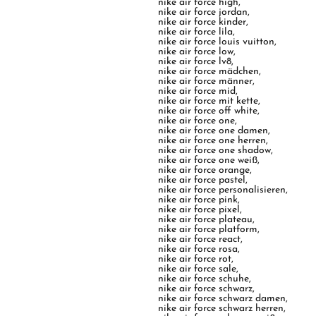
nike air force high
,
nike air force jordan
,
nike air force kinder
,
nike air force lila
,
nike air force louis vuitton
,
nike air force low
,
nike air force lv8
,
nike air force mädchen
,
nike air force männer
,
nike air force mid
,
nike air force mit kette
,
nike air force off white
,
nike air force one
,
nike air force one damen
,
nike air force one herren
,
nike air force one shadow
,
nike air force one weiß
,
nike air force orange
,
nike air force pastel
,
nike air force personalisieren
,
nike air force pink
,
nike air force pixel
,
nike air force plateau
,
nike air force platform
,
nike air force react
,
nike air force rosa
,
nike air force rot
,
nike air force sale
,
nike air force schuhe
,
nike air force schwarz
,
nike air force schwarz damen
,
nike air force schwarz herren
,