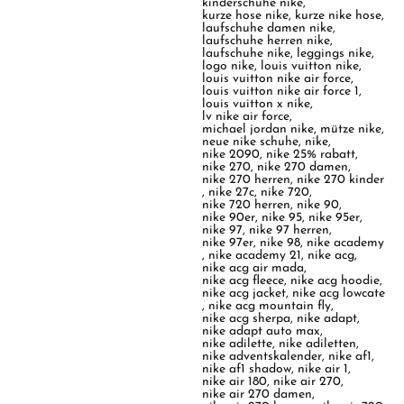
kinderschuhe nike
,
kurze hose nike
,
kurze nike hose
,
laufschuhe damen nike
,
laufschuhe herren nike
,
laufschuhe nike
,
leggings nike
,
logo nike
,
louis vuitton nike
,
louis vuitton nike air force
,
louis vuitton nike air force 1
,
louis vuitton x nike
,
lv nike air force
,
michael jordan nike
,
mütze nike
,
neue nike schuhe
,
nike
,
nike 2090
,
nike 25% rabatt
,
nike 270
,
nike 270 damen
,
nike 270 herren
,
nike 270 kinder
,
nike 27c
,
nike 720
,
nike 720 herren
,
nike 90
,
nike 90er
,
nike 95
,
nike 95er
,
nike 97
,
nike 97 herren
,
nike 97er
,
nike 98
,
nike academy
,
nike academy 21
,
nike acg
,
nike acg air mada
,
nike acg fleece
,
nike acg hoodie
,
nike acg jacket
,
nike acg lowcate
,
nike acg mountain fly
,
nike acg sherpa
,
nike adapt
,
nike adapt auto max
,
nike adilette
,
nike adiletten
,
nike adventskalender
,
nike af1
,
nike af1 shadow
,
nike air 1
,
nike air 180
,
nike air 270
,
nike air 270 damen
,