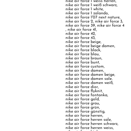
nike air force 1 weiss herren
,
nike air force 1 weiß schwarz
,
nike air force 1 white
,
nike air force 1 zalando
,
nike air force 1'07 next nature
,
nike air force 2
,
nike air force 3
,
nike air force 39
,
nike air force 4
,
nike air force 41
,
nike air force 42
,
nike air force 43
,
nike air force beige
,
nike air force beige damen
,
nike air force black
,
nike air force blau
,
nike air force braun
,
nike air force bunt
,
nike air force custom
,
nike air force damen
,
nike air force damen beige
,
nike air force damen sale
,
nike air force damen weiß
,
nike air force dior
,
nike air force flyknit
,
nike air force fontanka
,
nike air force gold
,
nike air force grau
,
nike air force grün
,
nike air force günstig
,
nike air force herren
,
nike air force herren sale
,
nike air force herren schwarz
,
nike air force herren weiss
,