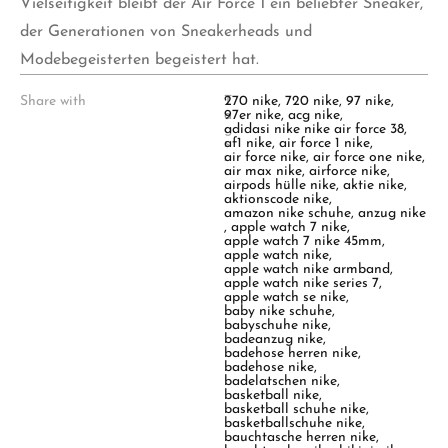
Vielseitigkeit bleibt der Air Force 1 ein beliebter Sneaker,
der Generationen von Sneakerheads und
Modebegeisterten begeistert hat.
Share with
T
270 nike
,
720 nike
,
97 nike
,
a
97er nike
,
acg nike
,
g
adidasi nike nike air force 38
,
s
af1 nike
,
air force 1 nike
,
:
air force nike
,
air force one nike
,
air max nike
,
airforce nike
,
airpods hülle nike
,
aktie nike
,
aktionscode nike
,
amazon nike schuhe
,
anzug nike
,
apple watch 7 nike
,
apple watch 7 nike 45mm
,
apple watch nike
,
apple watch nike armband
,
apple watch nike series 7
,
apple watch se nike
,
baby nike schuhe
,
babyschuhe nike
,
badeanzug nike
,
badehose herren nike
,
badehose nike
,
badelatschen nike
,
basketball nike
,
basketball schuhe nike
,
basketballschuhe nike
,
bauchtasche herren nike
,