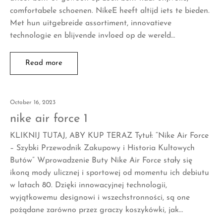
comfortabele schoenen. NikeE heeft altijd iets te bieden.
Met hun uitgebreide assortiment, innovatieve
technologie en blijvende invloed op de wereld…
Read more
October 16, 2023
nike air force 1
KLIKNIJ TUTAJ, ABY KUP TERAZ Tytuł: “Nike Air Force
– Szybki Przewodnik Zakupowy i Historia Kultowych
Butów” Wprowadzenie Buty Nike Air Force stały się
ikoną mody ulicznej i sportowej od momentu ich debiutu
w latach 80. Dzięki innowacyjnej technologii,
wyjątkowemu designowi i wszechstronności, są one
pożądane zarówno przez graczy koszykówki, jak…