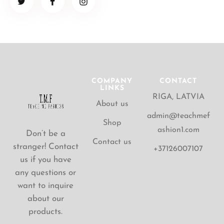
COMPANY
CONTACT
LINKS
RIGA, LATVIA
About us
admin@teachmef
Shop
ashion1.com
Don’t be a
Contact us
stranger! Contact
+37126007107
us if you have
any questions or
want to inquire
about our
products.