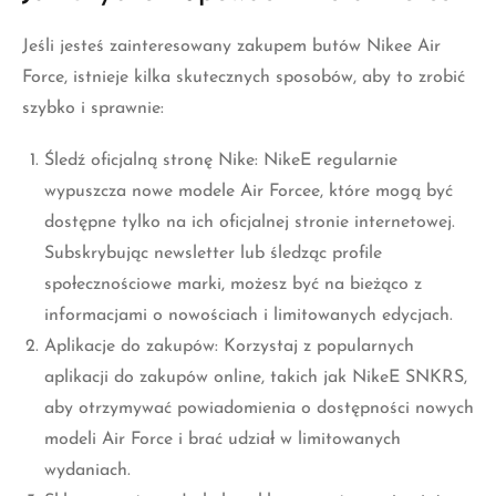
szybko i sprawnie:
Śledź oficjalną stronę Nike
: NikeE regularnie
wypuszcza nowe modele Air Forcee, które mogą być
dostępne tylko na ich oficjalnej stronie internetowej.
Subskrybując newsletter lub śledząc profile
społecznościowe marki, możesz być na bieżąco z
informacjami o nowościach i limitowanych edycjach.
Aplikacje do zakupów
: Korzystaj z popularnych
aplikacji do zakupów online, takich jak NikeE SNKRS,
aby otrzymywać powiadomienia o dostępności nowych
modeli Air Force i brać udział w limitowanych
wydaniach.
Sklepy sportowe
: Lokalne sklepy sportowe również
często posiadają w swojej ofercie buty NikeE Air
Force. Monitoruj ich dostawy i daty premiery, aby