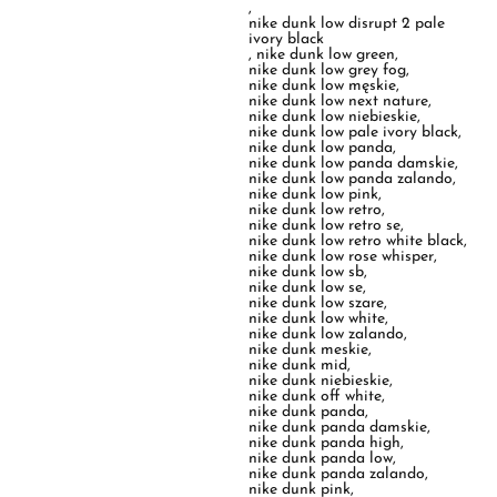
nike dunk low next nature
,
nike dunk low niebieskie
,
nike dunk low pale ivory black
,
nike dunk low panda
,
nike dunk low panda damskie
,
nike dunk low panda zalando
,
nike dunk low pink
,
nike dunk low retro
,
nike dunk low retro se
,
nike dunk low retro white black
,
nike dunk low rose whisper
,
nike dunk low sb
,
nike dunk low se
,
nike dunk low szare
,
nike dunk low white
,
nike dunk low zalando
,
nike dunk meskie
,
nike dunk mid
,
nike dunk niebieskie
,
nike dunk off white
,
nike dunk panda
,
nike dunk panda damskie
,
nike dunk panda high
,
nike dunk panda low
,
nike dunk panda zalando
,
nike dunk pink
,
nike dunk rozowe
,
nike dunk sb
,
nike dunk sb low
,
nike dunk sizeer
,
nike dunk szare
,
nike dunk travis scott
,
nike dunk white
,