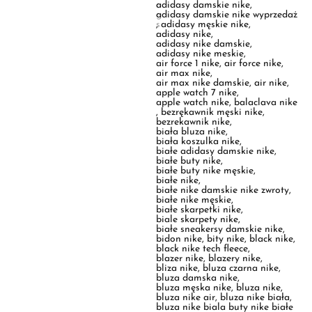
air force 1 nike
,
air force nike
,
air max nike
,
air max nike damskie
,
air nike
,
apple watch 7 nike
,
apple watch nike
,
balaclava nike
,
bezrękawnik męski nike
,
bezrekawnik nike
,
biała bluza nike
,
biała koszulka nike
,
białe adidasy damskie nike
,
białe buty nike
,
białe buty nike męskie
,
białe nike
,
białe nike damskie nike zwroty
,
białe nike męskie
,
białe skarpetki nike
,
biale skarpety nike
,
białe sneakersy damskie nike
,
bidon nike
,
bity nike
,
black nike
,
black nike tech fleece
,
blazer nike
,
blazery nike
,
bliza nike
,
bluza czarna nike
,
bluza damska nike
,
bluza męska nike
,
bluza nike
,
bluza nike air
,
bluza nike biała
,
bluza nike biala buty nike białe
damskie
,
bluza nike chłopięca
,
bluza nike czarna
,
bluza nike czarna damska
,
bluza nike damska
,
bluza nike damska rozpinana
,