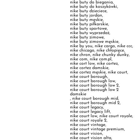
nike buty sportowe
,
nike buty wyprzedaż
,
nike buty zimowe
,
nike buty zimowe męskie
,
nike by you
,
nike cargo
,
nike ccc
,
nike chicago
,
nike chłopięce
,
nike chron
,
nike chunky dunky
,
nike com
,
nike com.pl
,
nike cort low
,
nike cortez
,
nike cortez damskie
,
nike cortez męskie
,
nike court
,
nike court borough
,
nike court borough low
,
nike court borough low 2
,
nike court borough low 2
damskie
,
nike court borough mid
,
nike court borough mid 2
,
nike court legacy
,
nike court legacy lift
,
nike court low
,
nike court royale
,
nike court royale 2
,
nike court vintage
,
nike court vintage premium
,
nike court vision
,
nike court vision alta
,
nike court vision alta ltr
,
nike court vision damskie
,
nike court vision low
,
nike court vision low better
,
nike court vision low damskie
,
nike court vision low męskie
,