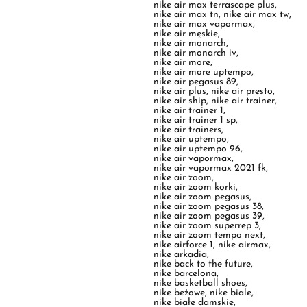
nike air more
,
nike air more uptempo
,
nike air pegasus 89
,
nike air plus
,
nike air presto
,
nike air ship
,
nike air trainer
,
nike air trainer 1
,
nike air trainer 1 sp
,
nike air trainers
,
nike air uptempo
,
nike air uptempo 96
,
nike air vapormax
,
nike air vapormax 2021 fk
,
nike air zoom
,
nike air zoom korki
,
nike air zoom pegasus
,
nike air zoom pegasus 38
,
nike air zoom pegasus 39
,
nike air zoom superrep 3
,
nike air zoom tempo next
,
nike airforce 1
,
nike airmax
,
nike arkadia
,
nike back to the future
,
nike barcelona
,
nike basketball shoes
,
nike beżowe
,
nike biale
,
nike białe damskie
,
nike biało czarne
,
nike black
,
nike black friday
,
nike blazer
,
nike blazer 77
,
nike blazer czarne
,
nike blazer damskie
,
nike blazer high
,