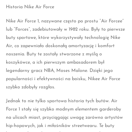
lub “Forces”, zadebiutowały w 1982 roku. Były to pierwsze
buty sportowe, które wykorzystywały technologię Nike
Air, co zapewniało doskonałą amortyzację i komfort
noszenia. Buty te zostały stworzone z myślą o
koszykówce, a ich pierwszym ambasadorem był
legendarny gracz NBA, Moses Malone. Dzięki jego
popularności
i efektywności na boisku, Nikee Air Force
szybko zdobyły rozgłos.
Jednak to nie tylko sportowa historia tych butów. Air
Force 1 stały się szybko modnym elementem garderoby
na ulicach miast, przyciągając uwagę zarówno artystów
hip-hopowych, jak i miłośników streetwearu. Te buty
łączą w sobie styl i wygodę, co czyni je wyjątkowymi na
rynku obuwniczym.