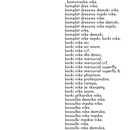
komplet dresowy nike męski
,
komplet nike
,
komplet nike damski
,
komplet nike męski
,
korki nike
,
korki nike air
,
korki nike air zoom
,
korki nike cr7
,
korki nike dla dzieci
,
korki nike mercurial
,
korki nike mercurial cr7
,
korki nike mercurial superfly
,
korki nike mercurial superfly 8
,
korki nike phantom
,
korki nike profesjonalne
,
korki nike tiempo
,
korki nike ze skarpetą
,
korki nike zoom
,
korki pilkarskie nike
,
koszulka damska nike
,
koszulka męska nike
,
koszulka nike
,
koszulka nike damska
,
koszulka nike męska
,
koszulki męskie nike
,
koszulki nike
,
koszulki nike damskie
,
koszulki nike męskie
,
krótkie spodenki nike
,
kurtka damska nike
,
kurtka męska nike
,
kurtka nike
,
kurtka nike damska
,
kurtka nike męska
,