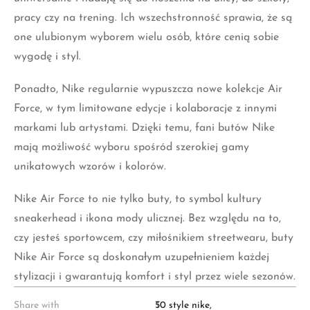
wygodę i styl.
Ponadto, Nike regularnie wypuszcza nowe kolekcje Air
Force, w tym limitowane edycje i kolaboracje z innymi
markami lub artystami. Dzięki temu, fani butów Nike
mają możliwość wyboru spośród szerokiej gamy
unikatowych wzorów i kolorów.
Nike Air Force to nie tylko buty, to symbol kultury
sneakerhead i ikona mody ulicznej. Bez względu na to,
czy jesteś sportowcem, czy miłośnikiem streetwearu, buty
Nike Air Force są doskonałym uzupełnieniem każdej
stylizacji i gwarantują komfort i styl przez wiele sezonów.
Share with
T
50 style nike
,
a
adidasy damskie nike
,
g
adidasy damskie nike wyprzedaż
s
,
adidasy męskie nike
,
:
adidasy nike
,
adidasy nike damskie
,
adidasy nike meskie
,