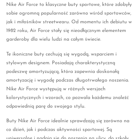
1982 roku, Air Force stały się nieodłącznym elementem
garderoby dla wielu ludzi na całym świecie.
Te ikoniczne buty cechują się wygodą, wsparciem i
stylowym designem. Posiadają charakterystyczną
podeszwę amortyzującą, która zapewnia doskonałą
amortyzację i wygodę podczas długotrwałego noszenia.
Nike Air Force występują w różnych wersjach
kolorystycznych i wzorach, co pozwala każdemu znaleźć
odpowiednią parę do swojego stylu.
Buty Nike Air Force idealnie sprawdzają się zarówno na
co dzień, jak i podczas aktywności sportowej. Są
uniwersalne i nadają się do noszenia na ulicy, do szkoły,
pracy czy na trening. Ich wszechstronność sprawia, że są
one ulubionym wyborem wielu osób, które cenią sobie