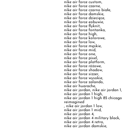
nike air force flyknit
,
nike air force fontanka
,
nike air force high
,
nike air force kolorowe
,
nike air force low
,
nike air force męskie
,
nike air force mid
,
nike air force one
,
nike air force pixel
,
nike air force platform
,
nike air force różowe
,
nike air force shadow
,
nike air force sizzer
,
nike air force wysokie
,
nike air force zalando
,
nike air huarache
,
nike air jordan
,
nike air jordan 1
,
nike air jordan 1 high
,
nike air jordan 1 high 85 chicago
reimagined
,
nike air jordan 1 low
,
nike air jordan 1 mid
,
nike air jordan 4
,
nike air jordan 4 military black
,
nike air jordan 4 retro
,
nike air jordan damskie
,
nike air jordan high
,
nike air jordan mid
,
nike air korki
,
nike air kukini
,
nike air mac
,
nike air mag
,
nike air max
,
nike air max 1
,
nike air max 1 patta
,