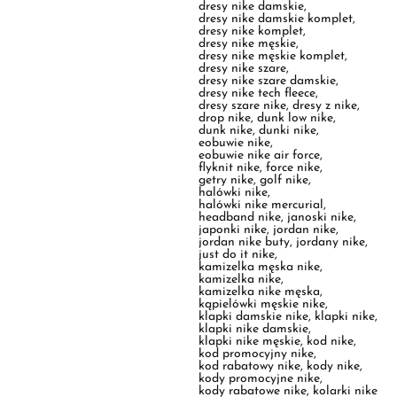
dresy nike szare damskie
,
dresy nike tech fleece
,
dresy szare nike
,
dresy z nike
,
drop nike
,
dunk low nike
,
dunk nike
,
dunki nike
,
eobuwie nike
,
eobuwie nike air force
,
flyknit nike
,
force nike
,
getry nike
,
golf nike
,
halówki nike
,
halówki nike mercurial
,
headband nike
,
janoski nike
,
japonki nike
,
jordan nike
,
jordan nike buty
,
jordany nike
,
just do it nike
,
kamizelka męska nike
,
kamizelka nike
,
kamizelka nike męska
,
kąpielówki męskie nike
,
klapki damskie nike
,
klapki nike
,
klapki nike damskie
,
klapki nike męskie
,
kod nike
,
kod promocyjny nike
,
kod rabatowy nike
,
kody nike
,
kody promocyjne nike
,
kody rabatowe nike
,
kolarki nike
,
kominiarka nike
,
komplet dres nike
,
komplet dresowy damski nike
,
komplet dresowy męski nike
,
komplet dresowy nike
,
komplet dresowy nike damski
,