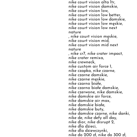
nike court vision low next
nature
,
nike court vision męskie
,
nike court vision mid
,
nike court vision mid next
nature
,
nike cr7
,
nike crater impact
,
nike crater remixa
,
nike crewneck
,
nike custom air force 1
,
nike czapka
,
nike czarne
,
nike czarne damskie
,
nike czarne męskie
,
nike czarno białe
,
nike czarno białe damskie
,
nike czerwone
,
nike damskie
,
nike damskie air force
,
nike damskie air max
,
nike damskie białe
,
nike damskie buty
,
nike damskie czarne
,
nike danki
,
nike de
,
nike defy all day
,
nike dior
,
nike disrupt 2
,
nike dla dzieci
,
nike dla dziewczynki
,
nike do 200 zł
,
nike do 300 zł
,
nike do biegania
,
nike do koszykówki
,
nike dominate
,
nike downshifter
,
nike downshifter 11
,
nike downshifter 12
,
nike dres
,
nike dres damski
,