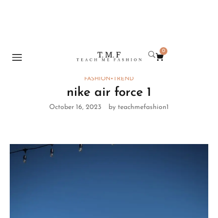
0
Home
Fashion
nike air force 1
/
/
FASHION
•
TREND
nike air force 1
October 16, 2023
by teachmefashion1