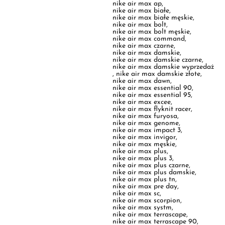
nike air max czarne
,
nike air max damskie
,
nike air max damskie czarne
,
nike air max damskie wyprzedaż
,
nike air max damskie złote
,
nike air max dawn
,
nike air max essential 90
,
nike air max essential 95
,
nike air max excee
,
nike air max flyknit racer
,
nike air max furyosa
,
nike air max genome
,
nike air max impact 3
,
nike air max invigor
,
nike air max męskie
,
nike air max plus
,
nike air max plus 3
,
nike air max plus czarne
,
nike air max plus damskie
,
nike air max plus tn
,
nike air max pre day
,
nike air max sc
,
nike air max scorpion
,
nike air max systm
,
nike air max terrascape
,
nike air max terrascape 90
,
nike air max terrascape plus
,
nike air max tn
,
nike air max tw
,
nike air max vapormax
,
nike air męskie
,
nike air monarch
,
nike air monarch iv
,