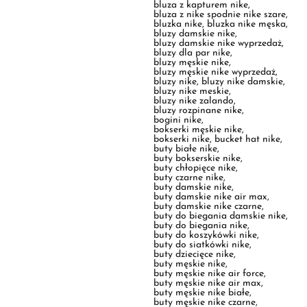
bluzy męskie nike
,
bluzy męskie nike wyprzedaż
,
bluzy nike
,
bluzy nike damskie
,
bluzy nike meskie
,
bluzy nike zalando
,
bluzy rozpinane nike
,
bogini nike
,
bokserki męskie nike
,
bokserki nike
,
bucket hat nike
,
buty białe nike
,
buty bokserskie nike
,
buty chłopięce nike
,
buty czarne nike
,
buty damskie nike
,
buty damskie nike air max
,
buty damskie nike czarne
,
buty do biegania damskie nike
,
buty do biegania nike
,
buty do koszykówki nike
,
buty do siatkówki nike
,
buty dziecięce nike
,
buty męskie nike
,
buty męskie nike air force
,
buty męskie nike air max
,
buty męskie nike białe
,
buty męskie nike czarne
,
buty męskie nike jordan
,
buty męskie sportowe nike
,
buty męskie zimowe nike
,
buty na zime nike
,
buty nike
,
buty nike 270
,
buty nike 97
,
buty nike air
,
buty nike air force
,