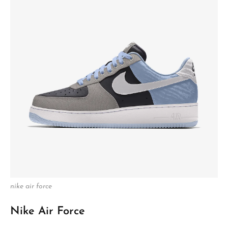
nike air force
Nike Air Force
Nike Air Force to klasyczne buty sportowe, które zdobyły
sobie ogromną popularność zarówno wśród sportowców,
jak i miłośników streetwearu. Od momentu ich debiutu w