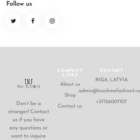
Follow us
COMPANY
CONTACT
LINKS
RIGA, LATVIA
About us
admin@teachmefashion1.c
Shop
+37126007107
Don’t be a
Contact us
stranger! Contact
us if you have
any questions or
want to inquire