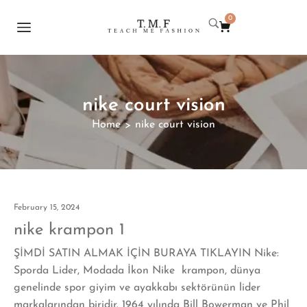
0
nike court vision
Home
nike court vision
>
February 15, 2024
nike krampon 1
ŞİMDİ SATIN ALMAK İÇİN BURAYA TIKLAYIN Nike:
Sporda Lider, Modada İkon Nike krampon, dünya
genelinde spor giyim ve ayakkabı sektörünün lider
markalarından biridir. 1964 yılında Bill Bowerman ve Phil