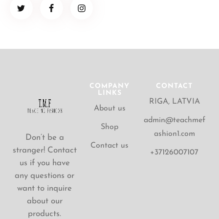
COMPANY
CONTACT
LINKS
RIGA, LATVIA
About us
admin@teachmef
Shop
ashion1.com
Don’t be a
Contact us
stranger! Contact
+37126007107
us if you have
any questions or
want to inquire
about our
products.