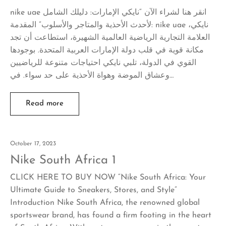
nike uae انقر هنا لشراء الآن “نايكي الإمارات: دليلك الشامل
لأحدث الأحذية والمتاجر والأسلوب” المقدمة: nike uae نايكي،
العلامة التجارية الرياضية العالمية الشهيرة، استطاعت أن تجد
مكانة قوية في قلب دولة الإمارات العربية المتحدة. بوجودها
القوي في الدولة، تلبي نايكي احتياجات متنوعة للرياضيين
وعشاق الموضة وهواة الأحذية على حد سواء. في…
Read more
October 17, 2023
Nike South Africa 1
CLICK HERE TO BUY NOW “Nike South Africa: Your
Ultimate Guide to Sneakers, Stores, and Style”
Introduction Nike South Africa, the renowned global
sportswear brand, has found a firm footing in the heart