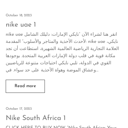
October 18, 2023
nike uae 1
nike uae انقر هنا لشراء الآن “نايكي الإمارات: دليلك الشامل
لأحدث الأحذية والمتاجر والأسلوب” المقدمة: nike uae نايكي،
العلامة التجارية الرياضية العالمية الشهيرة، استطاعت أن تجد
مكانة قوية في قلب دولة الإمارات العربية المتحدة. بوجودها
القوي في الدولة، تلبي نايكي احتياجات متنوعة للرياضيين
وعشاق الموضة وهواة الأحذية على حد سواء. في…
Read more
October 17, 2023
Nike South Africa 1
CLICK HERE TO BUY NOW “Nike South Africa: Your