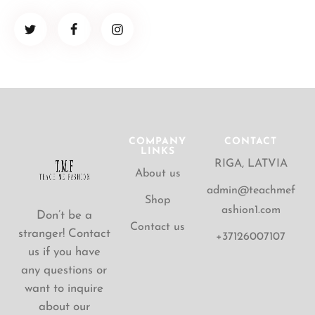
COMPANY
CONTACT
LINKS
RIGA, LATVIA
About us
admin@teachmef
Shop
ashion1.com
Don’t be a
Contact us
stranger! Contact
+37126007107
us if you have
any questions or
want to inquire
about our