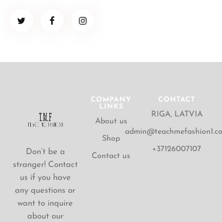
COMPANY
CONTACT
LINKS
RIGA, LATVIA
About us
admin@teachmefashion1.c
Shop
+37126007107
Don’t be a
Contact us
stranger! Contact
us if you have
any questions or
want to inquire
about our