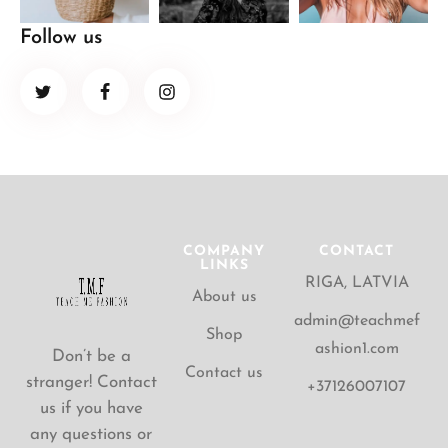
Follow us
COMPANY
CONTACT
LINKS
RIGA, LATVIA
About us
admin@teachmef
Shop
ashion1.com
Don’t be a
Contact us
stranger! Contact
+37126007107
us if you have
any questions or