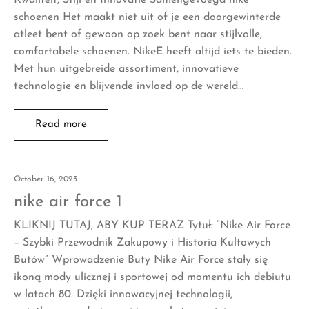
schoenen Het maakt niet uit of je een doorgewinterde
atleet bent of gewoon op zoek bent naar stijlvolle,
comfortabele schoenen. NikeE heeft altijd iets te bieden.
Met hun uitgebreide assortiment, innovatieve
technologie en blijvende invloed op de wereld…
Read more
October 16, 2023
nike air force 1
KLIKNIJ TUTAJ, ABY KUP TERAZ Tytuł: “Nike Air Force
– Szybki Przewodnik Zakupowy i Historia Kultowych
Butów” Wprowadzenie Buty Nike Air Force stały się
ikoną mody ulicznej i sportowej od momentu ich debiutu
w latach 80. Dzięki innowacyjnej technologii,