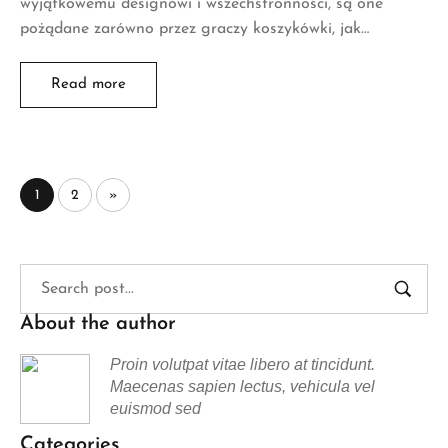
wyjątkowemu designowi i wszechstronności, są one
pożądane zarówno przez graczy koszykówki, jak…
Read more
1
2
»
About the author
Proin volutpat vitae libero at tincidunt.
Maecenas sapien lectus, vehicula vel
euismod sed
Categories