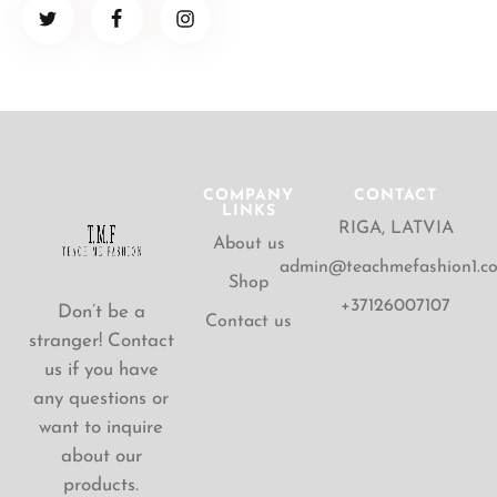
COMPANY
CONTACT
LINKS
RIGA, LATVIA
About us
admin@teachmefashion1.c
Shop
+37126007107
Don’t be a
Contact us
stranger! Contact
us if you have
any questions or
want to inquire
about our
products.